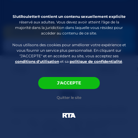
SlutRoulette® contient un contenu sexuellement explicite
réservé aux adultes. Vous devez avoir atteint l'âge de la
majorité dans la juridiction dans laquelle vous résidez pour
DONNER GOLD
PASSER EN PRIVÉ
accéder au contenu de ce site.
Nous utilisons des cookies pour améliorer votre expérience et
vous fournir un service plus personnalisé. En cliquant sur
"J'ACCEPTE" et en accédant au site, vous acceptez ses
conditions d'utilisation
et sa
politique de confidentialité
.
Filles
Voluptueuse
Blacks
J'ACCEPTE
Quitter le site
Tous droits réservés © SLUTROULETTE.COM 2026
Hub
2257
DMCA
Politique de confidentialité
Service clients
FAQ
À propos
Programme affiliation
Politique de divulgation responsable