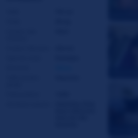
Taille
170 cm
HolleyNicho
Poids
86 kg
Couleur des
Noirs
cheveux
Couleur des yeux
Marron
Type de corps
Rustique
Ethnicité
Ebony
imeverythi
Taille soutien-
Moyenne
gorge
Poils pubiens
Taillé
Attributs coquins
Fétichiste Pied
,
Sous-vêtement
,
Jeux de rôle
,
Soumise
Taniareaga