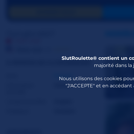
DONNER GOLD
Flyingbird667
MODÈL
HORS LIGNE
☆☆☆☆☆
États-Unis
21
SlutRoulette® contient un c
À PROPOS DE FLYINGBIRD667
majorité dans la 
Sexe
Femme
Nous utilisons des cookies pour
Orientation
Hétéro
"J'ACCEPTE" et en accédant 
sexuelle
KatReeseX
Langues parlées
Anglais
Zodiaque
Scorpion
APPARENCE