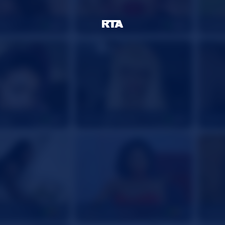
les
SOBLU
Snazz
20
40
ngg
animevampires
BigBe
23
28
nnn
MeganWlliams
THIC
26
24