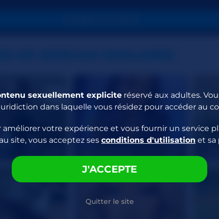
PASSER EN PRIVÉ
ES DE WEBCAM SIMILAIRES
ontenu sexuellement explicite
réservé aux adultes. Vous
juridiction dans laquelle vous résidez pour accéder au c
 améliorer votre expérience et vous fournir un service pl
au site, vous acceptez ses
conditions d'utilisation
et sa
O
RobinTheSiren
DoseO
34
24
J'ACCEPTE
Quitter le site