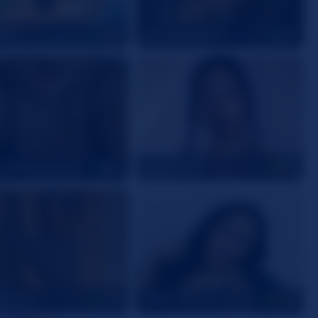
y18
JamieRoseBlack
26
31
autifulLightSkin
AnnyDuque
30
23
KASS24
Clohe_Eveans
30
28