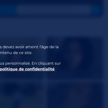
 devez avoir atteint l'âge de la
ontenu de ce site.
us personnalisé. En cliquant sur
politique de confidentialité
.
fIvy
Divine_Solace
25
28