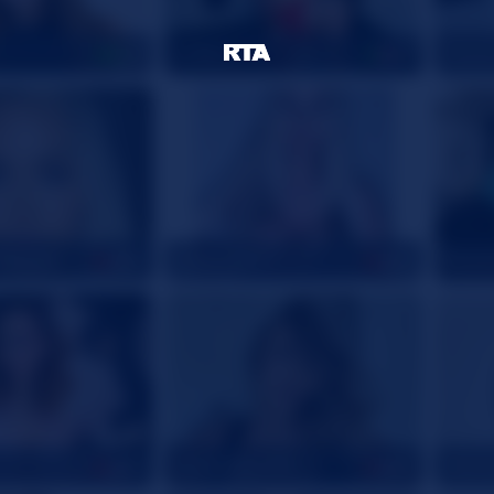
x_Iris_x
Pixie
27
23
fBarbie
Vegas_Alibi
Heath
36
45
Queenoflove19
Mistr
34
28