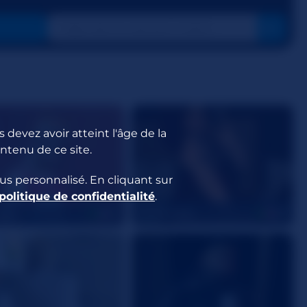
 devez avoir atteint l'âge de la
ontenu de ce site.
us personnalisé. En cliquant sur
politique de confidentialité
.
Kink
WildEmber
22
28