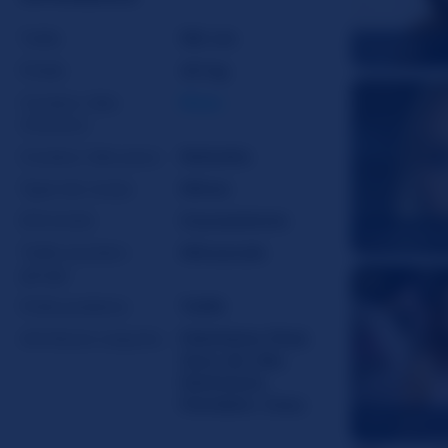
Taille
155 cm
Freya98
Poids
45 kg
Couleur des
Roux
cheveux
Couleur des yeux
Noisette
Type de corps
Mince
Ethnicité
Caucasienne
GoddessBuf
Taille soutien-
Minuscule
gorge
Poils pubiens
Taillé
Attributs coquins
Fétichiste Pied
,
Jeux de rôle
,
Dominant
,
Femdom
,
Cocu
DestineV