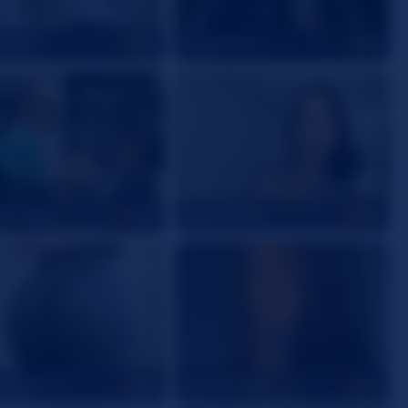
VixenX
JacobSmitt
61
21
erHeels
DylanAshley
40
26
essIvyShow
MaiiaMitchell
29
19