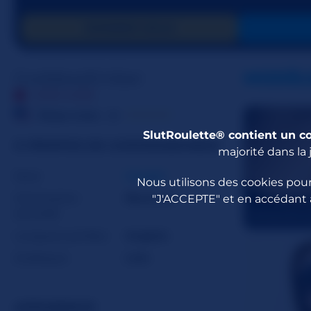
DONNER GOLD
GoddessEmber
MODÈL
HORS LIGNE
☆☆☆☆☆
États-Unis
25
SlutRoulette® contient un c
À PROPOS DE GODDESSEMBER
majorité dans la 
Sexe
Couple
Nous utilisons des cookies pour
Orientation
Bisexuel
"J'ACCEPTE" et en accédant 
sexuelle
Dickandmus
Langues parlées
Anglais
Zodiaque
Lion
APPARENCE