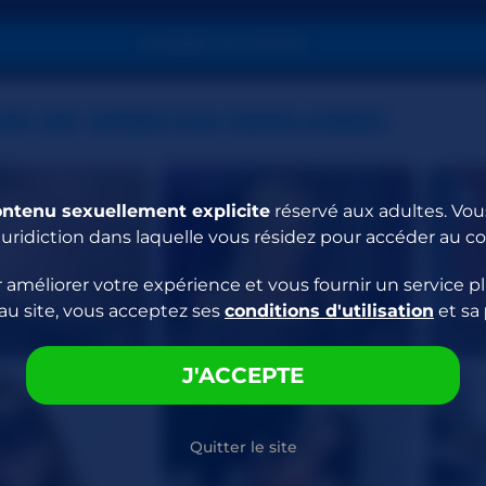
PASSER EN PRIVÉ
ES DE WEBCAM SIMILAIRES
ontenu sexuellement explicite
réservé aux adultes. Vous
juridiction dans laquelle vous résidez pour accéder au c
 améliorer votre expérience et vous fournir un service pl
au site, vous acceptez ses
conditions d'utilisation
et sa
cle
Taylor69upton
Miss_
27
40
J'ACCEPTE
Quitter le site