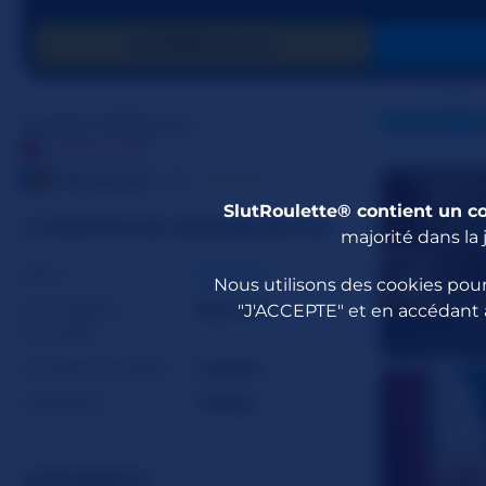
DONNER GOLD
IsadoraReyes
MODÈL
HORS LIGNE
☆☆☆☆☆
Roumanie
20
SlutRoulette® contient un c
À PROPOS DE ISADORAREYES
majorité dans la 
Sexe
Femme
Nous utilisons des cookies pour
Orientation
Bisexuel
"J'ACCEPTE" et en accédant 
sexuelle
ClaudiaMid
Langues parlées
Anglais
Zodiaque
Vierge
APPARENCE