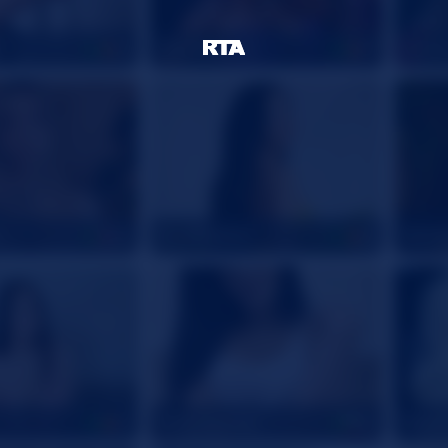
CamillaStarrX
Alma
43
37
n
PureMadison
Natal
24
26
HelenSparkle
EllsaS
32
33