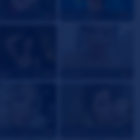
Luv
Horny_milf43
26
43
iaRed
SaraJJ19
39
29
in
SarahLyne
27
34