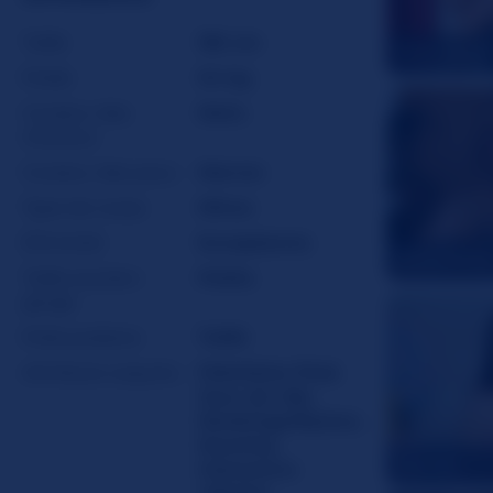
Taille
165 cm
Curly_Sexy
Poids
54 kg
Couleur des
Noirs
cheveux
Couleur des yeux
Marron
Type de corps
Mince
Ethnicité
Européenne
BimboFaw
Taille soutien-
Petite
gorge
Poils pubiens
Taillé
Attributs coquins
Fétichiste Pied
,
Jeux de rôle
,
Stockings/Nylons
,
Soumise
,
SADYIE
Interactive