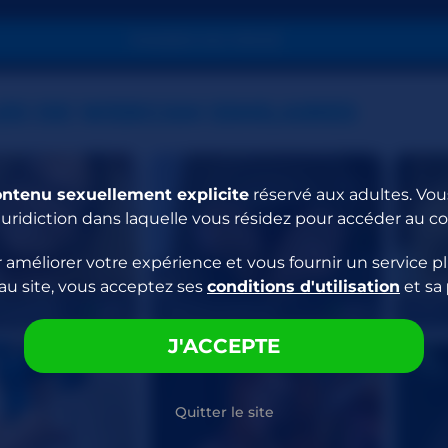
PASSER EN PRIVÉ
ES DE WEBCAM SIMILAIRES
ontenu sexuellement explicite
réservé aux adultes. Vous
juridiction dans laquelle vous résidez pour accéder au c
 améliorer votre expérience et vous fournir un service pl
au site, vous acceptez ses
conditions d'utilisation
et sa
westWife
CatPrincessFeet
EVYE
56
48
J'ACCEPTE
Quitter le site