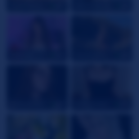
KaylahPalmer
28
DeliciousAlbany
31
NoelleAsh
24
HeavenxWild
25
GoddessEmber
25
StellaSprinkler
45