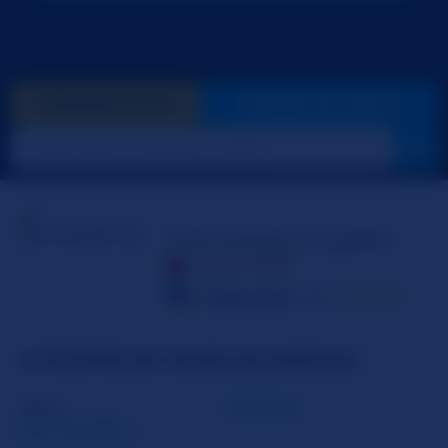
DONNER GOLD
PASSER EN PRIVÉ
PamelagunnsXXX
HORS LIGNE
États-Unis
43
☆☆☆☆☆
À PROPOS DE PAMELAGUNNSXXX
Sexe
Femme
Lire la suite...
Orientation sexuelle
Bisexuel