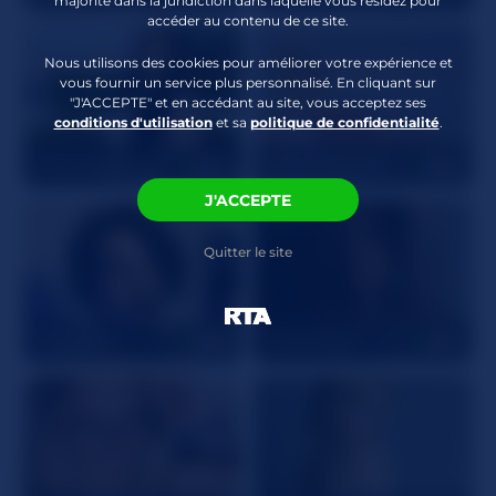
majorité dans la juridiction dans laquelle vous résidez pour
accéder au contenu de ce site.
de rôle
,
Soumise
,
Gorge Profonde
,
Nous utilisons des cookies pour améliorer votre expérience et
Baîllonnement
vous fournir un service plus personnalisé. En cliquant sur
"J'ACCEPTE" et en accédant au site, vous acceptez ses
conditions d'utilisation
et sa
politique de confidentialité
.
NatashaBangs
29
ADRIANNA777
65
J'ACCEPTE
Quitter le site
TashaNoir
36
EddieDean
32