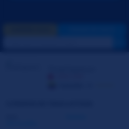
DONNER GOLD
PASSER EN PRIVÉ
TinaClaytoon
HORS LIGNE
Colombie
20
☆☆☆☆☆
À PROPOS DE TINACLAYTOON
Sexe
Femme
Lire la suite...
Orientation sexuelle
Bisexuel