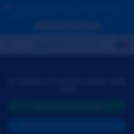
En raison de votre localisation, vous devez d'abord
créer un compte pour valider votre âge afin de voir le
contenu.
ACCÉDER MAINTENANT
CE MODÈLE EST ACTUELLEMENT HORS
LIGNE
LANCER UNE RECHERCHE
PARTICIPER AU PROCHAIN SHOW