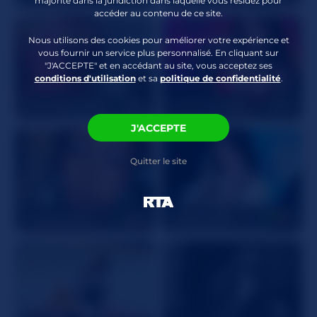
majorité dans la juridiction dans laquelle vous résidez pour
accéder au contenu de ce site.
Soumise
,
Gorge
Profonde
,
Interactive
Nous utilisons des cookies pour améliorer votre expérience et
vibrator
vous fournir un service plus personnalisé. En cliquant sur
"J'ACCEPTE" et en accédant au site, vous acceptez ses
conditions d'utilisation
et sa
politique de confidentialité
.
AyanaDelatorreDaGoat
26
CassandraCain
42
J'ACCEPTE
Quitter le site
lalaqueenpin
28
HollyLincon
19