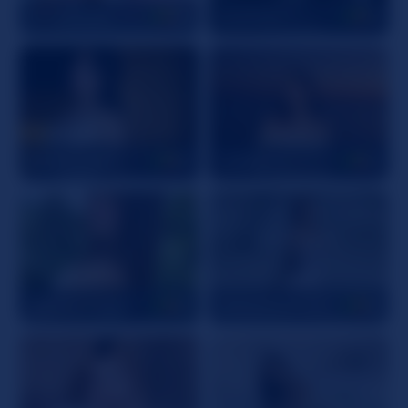
GraceeSwift
28
AriiaTyler
19
Gigifantasies
18
LiaBalden
19
Sophiie_Collins
19
SofiaaMartinezz
18