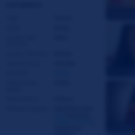
APPARENCE
CarolineSol
Taille
170 cm
Poids
60 kg
Couleur des
Noirs
cheveux
Couleur des yeux
Marron
Type de corps
Musclée
Demixoxo6
Ethnicité
Ebony
Taille soutien-
Petite
gorge
Poils pubiens
Chauve
Attributs coquins
Fétichiste Pied
,
Anal
,
Soumise
,
Gorge Profonde
,
KendallMay
Interactive