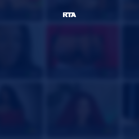
es
Goddesmistresslucy
Choco
29
23
996
msnovember
Royal
26
25
Curly915
Laxy3
20
24