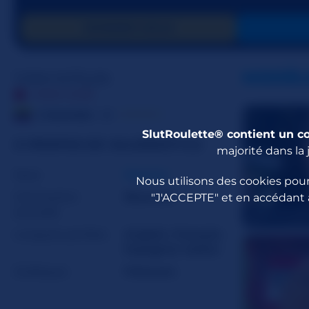
DONNER GOLD
ValerieStyle
MODÈL
HORS LIGNE
☆☆☆☆☆
Colombie
22
SlutRoulette® contient un c
À PROPOS DE VALERIESTYLE
majorité dans la 
Sexe
Femme
Nous utilisons des cookies pour
Orientation
Bisexuel
"J'ACCEPTE" et en accédant 
sexuelle
ValeriaIman
Langues parlées
Anglais
,
Français
,
Espagnol
,
Italien
Zodiaque
Poissons