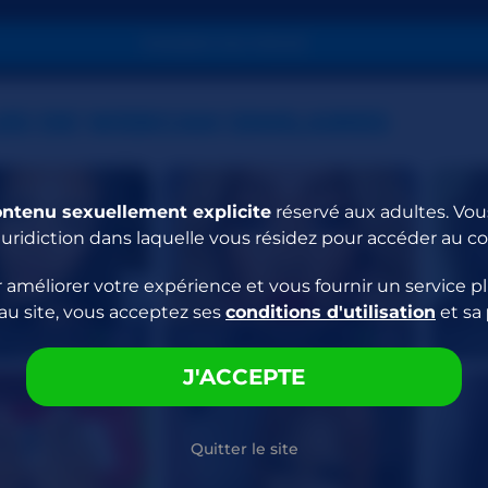
PASSER EN PRIVÉ
ES DE WEBCAM SIMILAIRES
ontenu sexuellement explicite
réservé aux adultes. Vous
juridiction dans laquelle vous résidez pour accéder au c
 améliorer votre expérience et vous fournir un service pl
au site, vous acceptez ses
conditions d'utilisation
et sa
iLin
SOBLU
Drew
25
40
J'ACCEPTE
Quitter le site