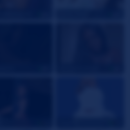
latebunnyxx69
Demor_Wetta
30
40
katrina
PrincessDecember
19
31
4
Citygirl77
22
22